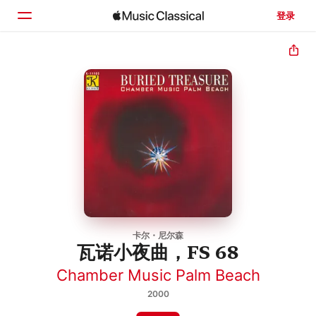
登录
主页
浏览
搜索
卡尔・尼尔森
瓦诺小夜曲，FS 68
Chamber Music Palm Beach
2000