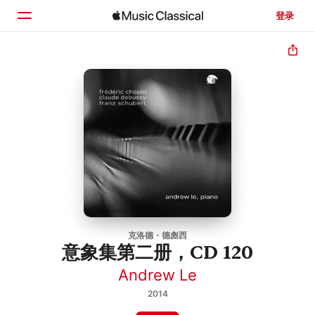
登录
主页
浏览
搜索
克洛德・德彪西
意象集第二册，CD 120
Andrew Le
2014