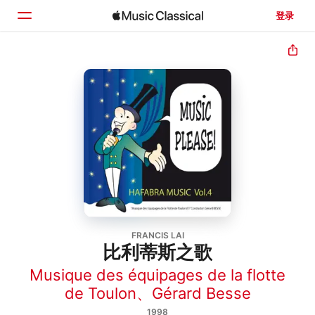
登录
主页
浏览
搜索
FRANCIS LAI
比利蒂斯之歌
Musique des équipages de la flotte
de Toulon
、
Gérard Besse
1998