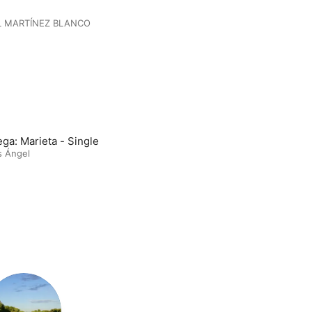
L MARTÍNEZ BLANCO
ega: Marieta - Single
s Ángel