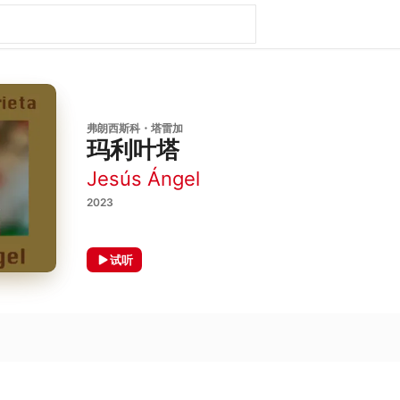
弗朗西斯科・塔雷加
玛利叶塔
Jesús Ángel
2023
试听