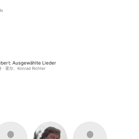
ds
bert: Ausgewählte Lieder
 · 霍尔
、
Konrad Richter