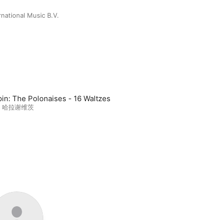
rnational Music B.V.
in: The Polonaises - 16 Waltzes
· 哈拉谢维茨