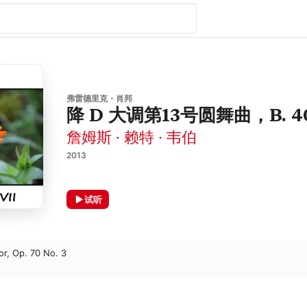
弗雷德里克・肖邦
降 D 大调第13号圆舞曲，B. 4
詹姆斯 · 赖特 · 韦伯
2013
试听
or, Op. 70 No. 3