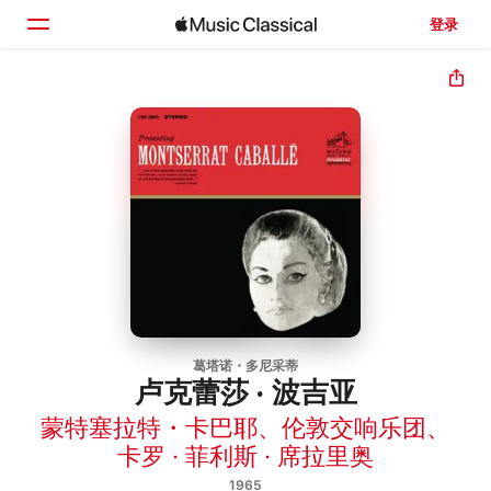
登录
主页
浏览
搜索
葛塔诺・多尼采蒂
卢克蕾莎 · 波吉亚
蒙特塞拉特・卡巴耶
、
伦敦交响乐团
、
卡罗 · 菲利斯 · 席拉里奥
1965