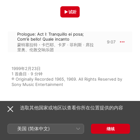
试听
Prologue: Act I: Tranquillo ei posa;
Com'è bello! Quale incanto
9:07
蒙特塞拉特・卡巴耶
、
卡罗 · 菲利斯 · 席拉
里奥
、
伦敦交响乐团
1999年2月23日

1 首曲目 · 9 分钟

℗ Originally Recorded 1965, 1969. All Rights Reserved by 
Sony Music Entertainment
选取其他国家或地区以查看你所在位置提供的内容
来自专辑
美国 (简体中文)
继续
Presenting: Montserrat Caballé
卡罗 · 菲利斯 · 席拉里奥
、
蒙特塞拉