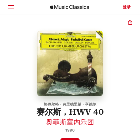
登录
主页
浏览
搜索
格奥尔格・弗里德里希・亨德尔
赛尔斯，HWV 40
奥菲斯室内乐团
1990