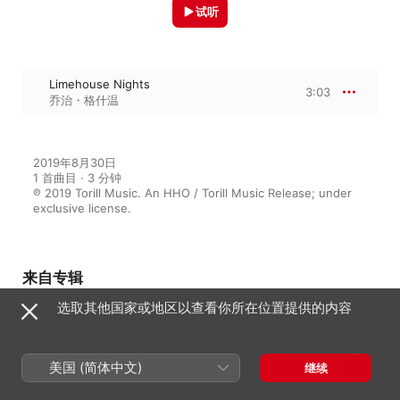
试听
Limehouse Nights
3:03
乔治・格什温
2019年8月30日

1 首曲目 · 3 分钟

℗ 2019 Torill Music. An HHO / Torill Music Release; under 
exclusive license.
来自专辑
选取其他国家或地区以查看你所在位置提供的内容
George Gershwin Performs
Original Piano Works
美国 (简体中文)
继续
乔治・格什温