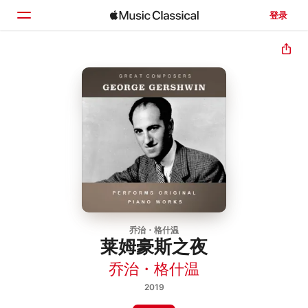
登录
主页
浏览
搜索
乔治・格什温
莱姆豪斯之夜
乔治・格什温
2019