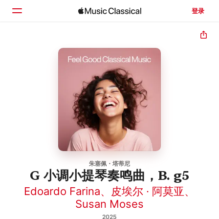
登录
主页
浏览
搜索
朱塞佩・塔蒂尼
G 小调小提琴奏鸣曲，B. g5
Edoardo Farina
、
皮埃尔 · 阿莫亚
、
Susan Moses
2025