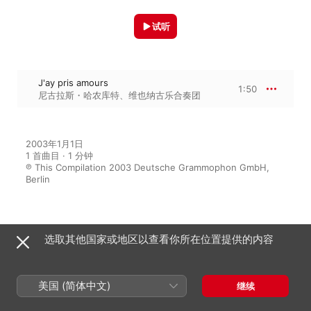
试听
J'ay pris amours
1:50
尼古拉斯・哈农库特
、
维也纳古乐合奏团
2003年1月1日

1 首曲目 · 1 分钟

℗ This Compilation 2003 Deutsche Grammophon GmbH, 
Berlin
来自专辑
选取其他国家或地区以查看你所在位置提供的内容
Music at the Court
美国 (简体中文)
继续
维也纳古乐合奏团
、
尼古拉斯・哈农库
特