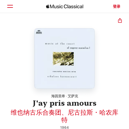
登录
主页
浏览
搜索
海因里希 · 艾萨克
J'ay pris amours
维也纳古乐合奏团
、
尼古拉斯・哈农库
特
1964