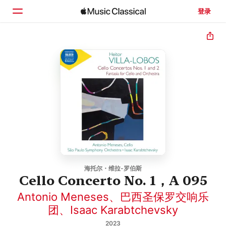
登录
主页
浏览
搜索
海托尔・维拉-罗伯斯
Cello Concerto No. 1，A 095
Antonio Meneses
、
巴西圣保罗交响乐
团
、
Isaac Karabtchevsky
2023