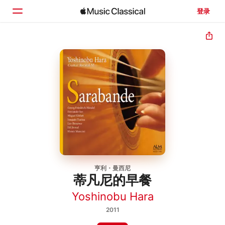
登录
主页
浏览
搜索
亨利・曼西尼
蒂凡尼的早餐
Yoshinobu Hara
2011