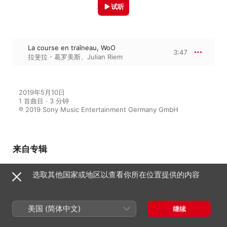
试听
La course en traîneau, WoO
3:47
拉斐拉・葛罗美斯
、
Julian Riem
2019年5月10日

1 首曲目 · 3 分钟

℗ 2019 Sony Music Entertainment Germany GmbH
来自专辑
选取其他国家或地区以查看你所在位置提供的内容
Offenbach
拉斐拉・葛罗美斯
、
杨文信
、
Julian
Riem
美国 (简体中文)
继续