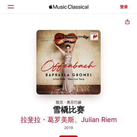
登录
主页
浏览
搜索
雅克・奥芬巴赫
雪橇比赛
拉斐拉・葛罗美斯
、
Julian Riem
2019