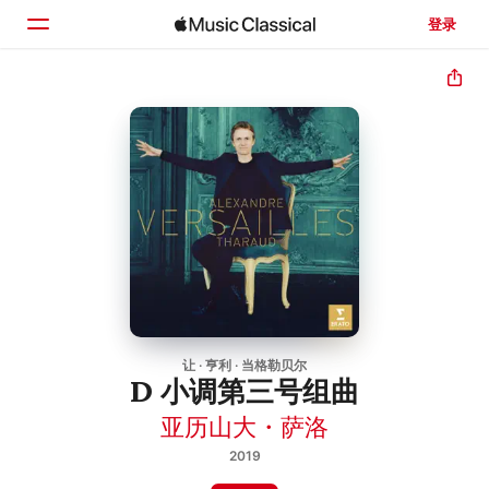
登录
主页
浏览
搜索
让 · 亨利 · 当格勒贝尔
D 小调第三号组曲
亚历山大・萨洛
2019