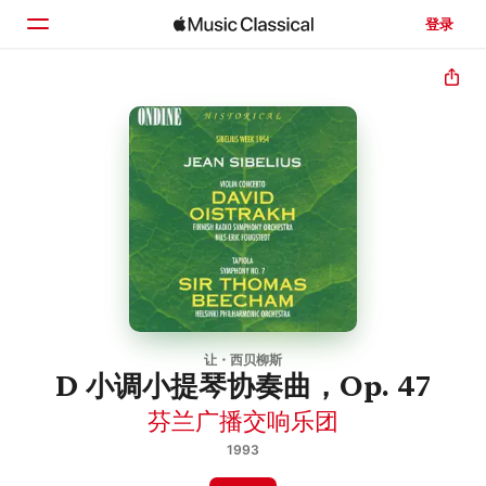
登录
主页
浏览
搜索
让・西贝柳斯
D 小调小提琴协奏曲，Op. 47
芬兰广播交响乐团
1993