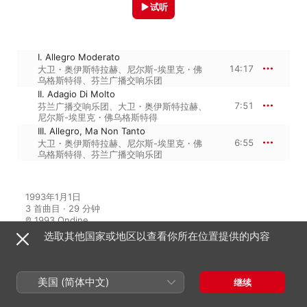
试听
I. Allegro Moderato
14:17
大卫・奥伊斯特拉赫
、
尼尔斯-埃里克・佛
乌格斯特得
、
芬兰广播交响乐团
II. Adagio Di Molto
7:51
芬兰广播交响乐团
、
大卫・奥伊斯特拉赫
、
尼尔斯-埃里克・佛乌格斯特得
III. Allegro, Ma Non Tanto
6:55
大卫・奥伊斯特拉赫
、
尼尔斯-埃里克・佛
乌格斯特得
、
芬兰广播交响乐团
1993年1月1日

3 首曲目 · 29 分钟

℗ 1993 Ondine
选取其他国家或地区以查看你所在位置提供的内容
来自专辑
美国 (简体中文)
继续