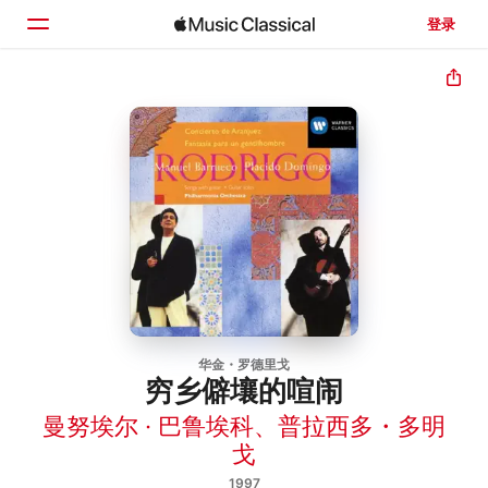
登录
主页
浏览
搜索
华金・罗德里戈
穷乡僻壤的喧闹
曼努埃尔 · 巴鲁埃科
、
普拉西多・多明
戈
1997