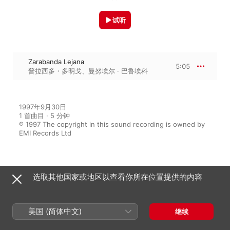
试听
Zarabanda Lejana
5:05
普拉西多・多明戈
、
曼努埃尔 · 巴鲁埃科
1997年9月30日

1 首曲目 · 5 分钟

℗ 1997 The copyright in this sound recording is owned by 
EMI Records Ltd
来自专辑
选取其他国家或地区以查看你所在位置提供的内容
Rodrigo: Concierto de Aranjuez/
美国 (简体中文)
继续
Songs for Tenor & Guitar
曼努埃尔 · 巴鲁埃科
、
普拉西多・多明