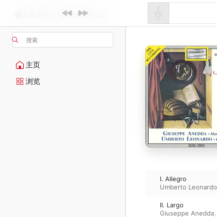
搜索
主页
浏览
I. Allegro
Umberto Leonardo
II. Largo
Giuseppe Anedda