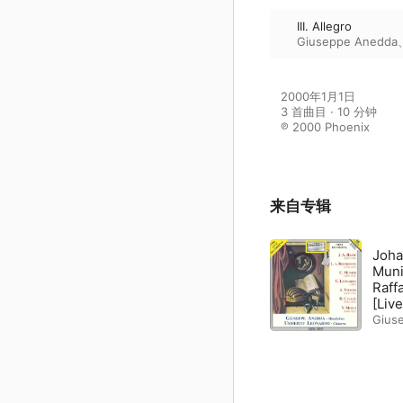
III. Allegro
Giuseppe Anedda
2000年1月1日

3 首曲目 · 10 分钟

℗ 2000 Phoenix
来自专辑
Joha
Muni
Raffael
[Live
Gius