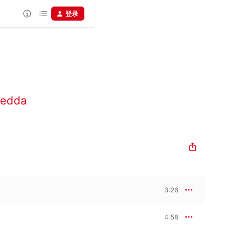
登录
nedda
3:26
4:58