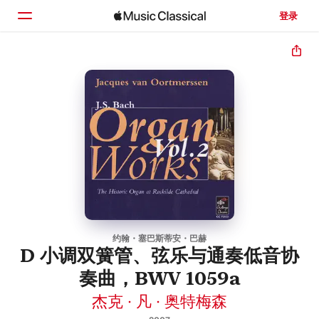
登录
主页
浏览
搜索
约翰・塞巴斯蒂安・巴赫
D 小调双簧管、弦乐与通奏低音协
奏曲，BWV 1059a
杰克 · 凡 · 奥特梅森