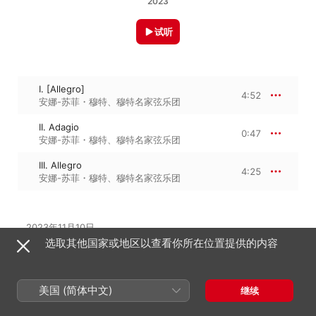
2023
试听
I. [Allegro]
4:52
安娜-苏菲・穆特
、
穆特名家弦乐团
II. Adagio
0:47
安娜-苏菲・穆特
、
穆特名家弦乐团
III. Allegro
4:25
安娜-苏菲・穆特
、
穆特名家弦乐团
2023年11月10日

3 首曲目 · 10 分钟

选取其他国家或地区以查看你所在位置提供的内容
℗ 2023 Deutsche Grammophon GmbH, Berlin
美国 (简体中文)
继续
来自专辑