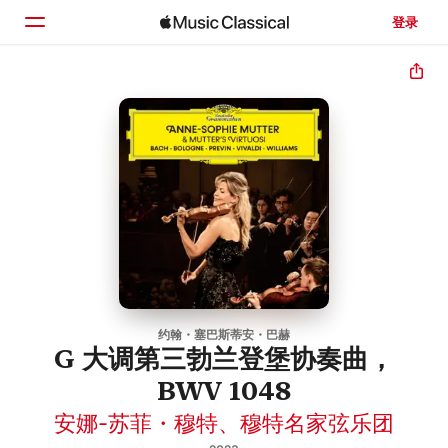
登录
主页
浏览
搜索
约翰・塞巴斯蒂安・巴赫
G 大调第三勃兰登堡协奏曲，
BWV 1048
安娜-苏菲・穆特
、
穆特名家弦乐团