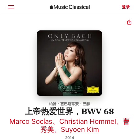
登录
主页
浏览
搜索
约翰・塞巴斯蒂安・巴赫
上帝热爱世界，BWV 68
Marco Socías
、
Christian Hommel
、
曹
秀美
、
Suyoen Kim
2014