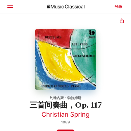
登录
主页
浏览
搜索
约翰内斯・勃拉姆斯
三首间奏曲，Op. 117
Christian Spring
1989