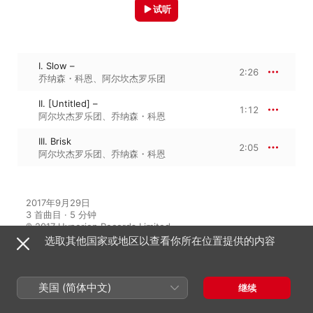
试听
I. Slow –
2:26
乔纳森・科恩
、
阿尔坎杰罗乐团
II. [Untitled] –
1:12
阿尔坎杰罗乐团
、
乔纳森・科恩
III. Brisk
2:05
阿尔坎杰罗乐团
、
乔纳森・科恩
2017年9月29日

3 首曲目 · 5 分钟

℗ 2017 Hyperion Records Limited
选取其他国家或地区以查看你所在位置提供的内容
来自专辑
美国 (简体中文)
继续