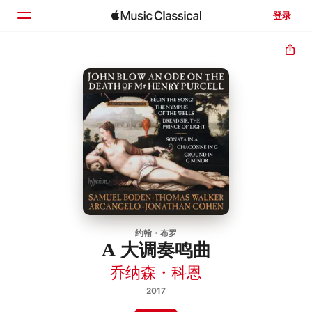
登录
主页
浏览
搜索
约翰・布罗
A 大调奏鸣曲
乔纳森・科恩
2017