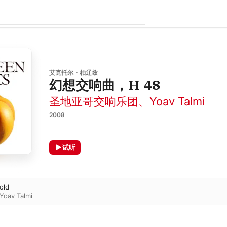
艾克托尔・柏辽兹
幻想交响曲，H 48
圣地亚哥交响乐团
、
Yoav Talmi
2008
试听
old
Yoav Talmi