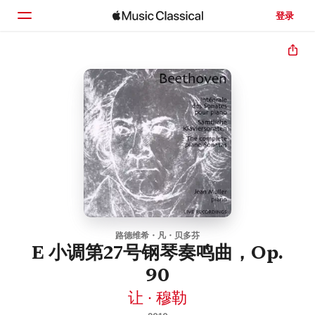
登录
主页
浏览
搜索
路德维希・凡・贝多芬
E 小调第27号钢琴奏鸣曲，Op.
90
让 · 穆勒