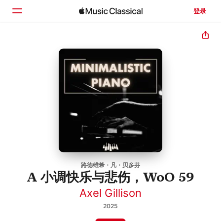
登录
主页
浏览
搜索
路德维希・凡・贝多芬
A 小调快乐与悲伤，WoO 59
Axel Gillison
2025