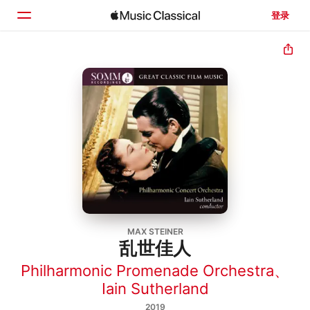
登录
主页
浏览
搜索
MAX STEINER
乱世佳人
Philharmonic Promenade Orchestra
、
Iain Sutherland
2019