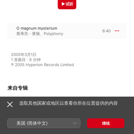
试听
O magnum mysterium
6:40
斯蒂芬・莱顿
、
Polyphony
2005年3月1日

1 首曲目 · 6 分钟

℗ 2005 Hyperion Records Limited
来自专辑
选取其他国家或地区以查看你所在位置提供的内容
Lauridsen: O magnum
mysterium, Lux aeterna, Ubi
caritas & Other Choral Works
Polyphony
、
斯蒂芬・莱顿
、
布里顿小
美国 (简体中文)
继续
交响乐团