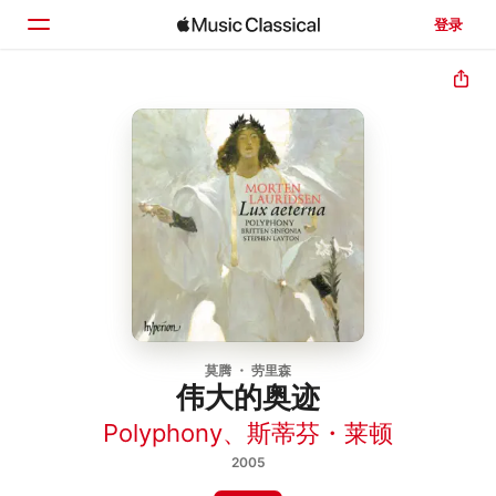
登录
主页
浏览
搜索
莫腾 ・ 劳里森
伟大的奥迹
Polyphony
、
斯蒂芬・莱顿
2005