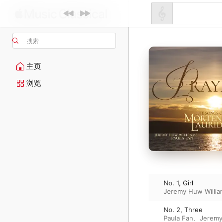
搜索
主页
浏览
No. 1, Girl
Jeremy Huw Willi
No. 2, Three
Paula Fan
、
Jeremy