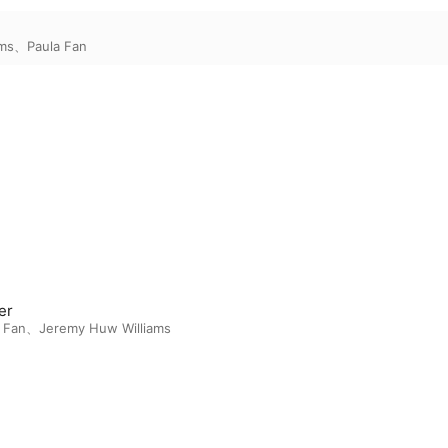
ams
、
Paula Fan
er
 Fan
、
Jeremy Huw Williams