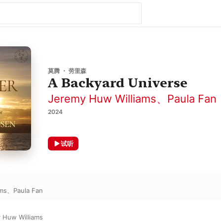
莫腾 ・ 劳里森
A Backyard Universe
Jeremy Huw Williams
、
Paula Fan
2024
试听
ams
、
Paula Fan
 Huw Williams