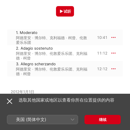
试听
1. Moderato
10:41
阿德里安 · 博尔特
、
克利福德 · 柯曾
、
伦敦
爱乐乐团
2. Adagio sostenuto
11:12
阿德里安 · 博尔特
、
伦敦爱乐乐团
、
克利福
德 · 柯曾
3. Allegro scherzando
12:12
阿德里安 · 博尔特
、
伦敦爱乐乐团
、
克利福
德 · 柯曾
2012年1月1日

3 首曲目 · 34 分钟

选取其他国家或地区以查看你所在位置提供的内容
℗ This Compilation 2012 Decca Music Group Limited
美国 (简体中文)
继续
来自专辑