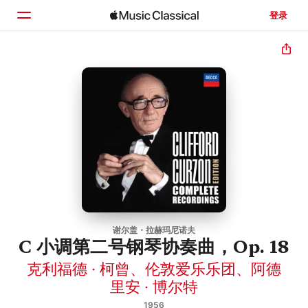
登录
主页
浏览
搜索
谢尔盖・拉赫玛尼诺夫
C 小调第二号钢琴协奏曲，Op. 18
克利福德 · 柯曾
、
伦敦爱乐乐团
、
阿德
里安 · 博尔特
1956