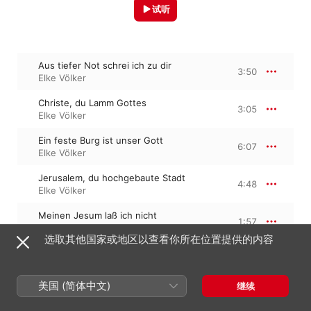
试听
Aus tiefer Not schrei ich zu dir
3:50
Elke Völker
Christe, du Lamm Gottes
3:05
Elke Völker
Ein feste Burg ist unser Gott
6:07
Elke Völker
Jerusalem, du hochgebaute Stadt
4:48
Elke Völker
Meinen Jesum laß ich nicht
1:57
Elke Völker
选取其他国家或地区以查看你所在位置提供的内容
O Gott, du frommer Gott (Extended
Version)
2:22
Elke Völker
美国 (简体中文)
继续
Schmücke dich, o liebe Seele
2:38
Elke Völker