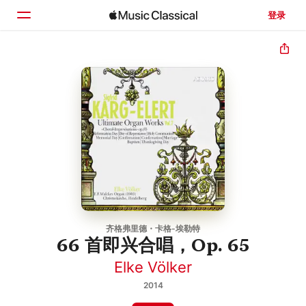
登录
主页
浏览
搜索
齐格弗里德・卡格-埃勒特
66 首即兴合唱，Op. 65
Elke Völker
2014