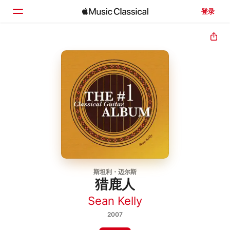
登录
主页
浏览
搜索
斯坦利・迈尔斯
猎鹿人
Sean Kelly
2007