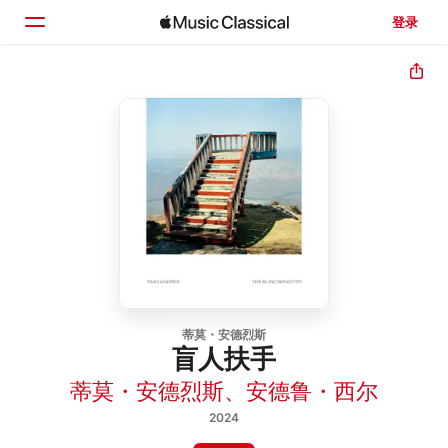
登录
主页
浏览
搜索
蒂莫・安德烈斯
盲人扶手
蒂莫・安德烈斯
、
安德鲁・西尔
2024