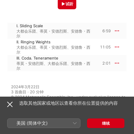
试听
I. Sliding Scale
6:59
大都会乐团
、
蒂莫・安德烈斯
、
安德鲁・西
尔
II. Ringing Weights
11:05
大都会乐团
、
蒂莫・安德烈斯
、
安德鲁・西
尔
III. Coda. Teneramente
2:01
蒂莫・安德烈斯
、
大都会乐团
、
安德鲁・西
尔
2024年3月22日

3 首曲目 · 20 分钟

℗ 2024 Metropolis Ensemble, Inc., under exclusive license to 
Nonesuch Records Inc.
选取其他国家或地区以查看你所在位置提供的内容
美国 (简体中文)
继续
来自专辑