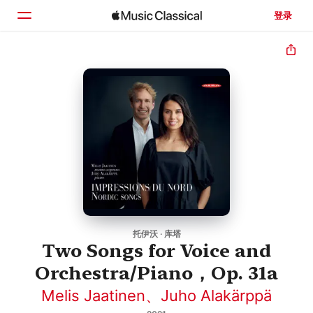
登录
主页
浏览
搜索
托伊沃 · 库塔
Two Songs for Voice and
Orchestra/Piano，Op. 31a
Melis Jaatinen
、
Juho Alakärppä