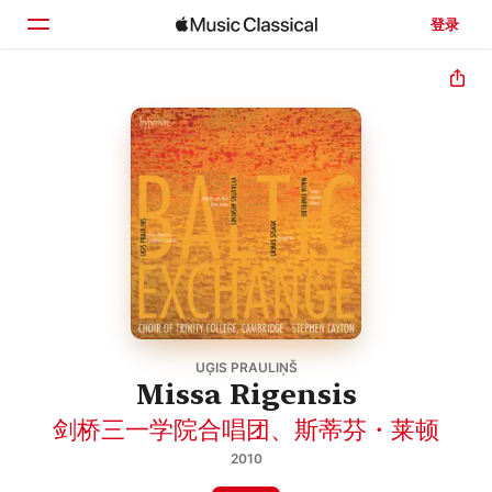
登录
主页
浏览
搜索
UĢIS PRAULIŅŠ
Missa Rigensis
剑桥三一学院合唱团
、
斯蒂芬・莱顿
2010