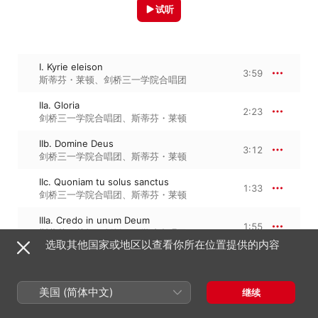
试听
I. Kyrie eleison
3:59
斯蒂芬・莱顿
、
剑桥三一学院合唱团
IIa. Gloria
2:23
剑桥三一学院合唱团
、
斯蒂芬・莱顿
IIb. Domine Deus
3:12
剑桥三一学院合唱团
、
斯蒂芬・莱顿
IIc. Quoniam tu solus sanctus
1:33
剑桥三一学院合唱团
、
斯蒂芬・莱顿
IIIa. Credo in unum Deum
1:55
斯蒂芬・莱顿
、
剑桥三一学院合唱团
选取其他国家或地区以查看你所在位置提供的内容
IIIb. Deum de Deo
4:09
斯蒂芬・莱顿
、
剑桥三一学院合唱团
美国 (简体中文)
继续
IIIc. Crucifixus
1:53
剑桥三一学院合唱团
、
斯蒂芬・莱顿