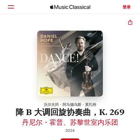
登录
主页
浏览
搜索
沃尔夫冈・阿马德乌斯・莫扎特
降 B 大调回旋协奏曲，K. 269
丹尼尔・霍普
、
苏黎世室内乐团
2024