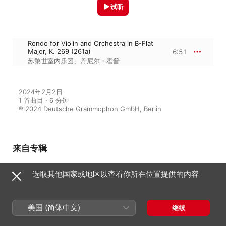
试听
Rondo for Violin and Orchestra in B-Flat
Major, K. 269 (261a)
6:51
苏黎世室内乐团
、
丹尼尔・霍普
2024年2月2日

1 首曲目 · 6 分钟

℗ 2024 Deutsche Grammophon GmbH, Berlin
来自专辑
选取其他国家或地区以查看你所在位置提供的内容
Dance!
苏黎世室内乐团
、
丹尼尔・霍普
美国 (简体中文)
继续