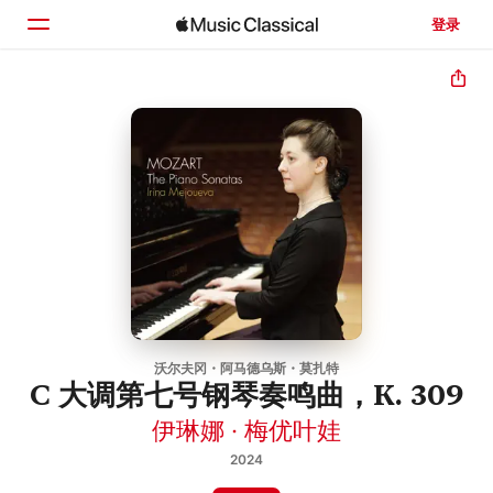
登录
主页
浏览
搜索
沃尔夫冈・阿马德乌斯・莫扎特
C 大调第七号钢琴奏鸣曲，K. 309
伊琳娜 · 梅优叶娃
2024