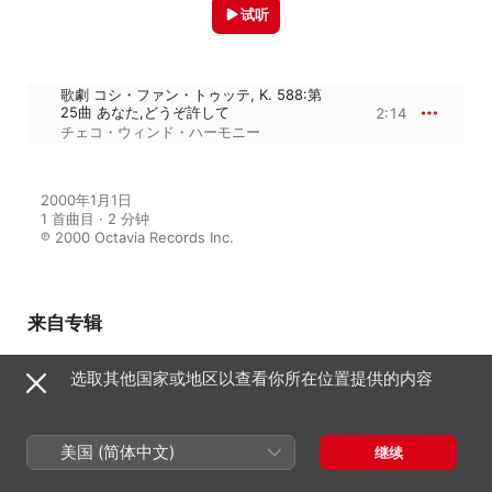
试听
歌劇 コシ・ファン・トゥッテ, K. 588:第
25曲 あなた,どうぞ許して
2:14
チェコ・ウィンド・ハーモニー
2000年1月1日

1 首曲目 · 2 分钟

℗ 2000 Octavia Records Inc.
来自专辑
选取其他国家或地区以查看你所在位置提供的内容
モーツァルト: 三大オペラ (木管八
重奏版)
チェコ・ウィンド・ハーモニー
美国 (简体中文)
继续