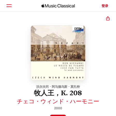
登录
主页
浏览
搜索
沃尔夫冈・阿马德乌斯・莫扎特
牧人王，K. 208
チェコ・ウィンド・ハーモニー
2000