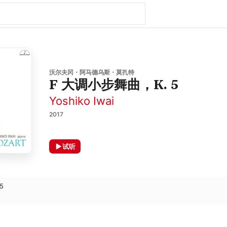
沃尔夫冈・阿马德乌斯・莫扎特
F 大调小步舞曲，K. 5
Yoshiko Iwai
2017
试听
 5