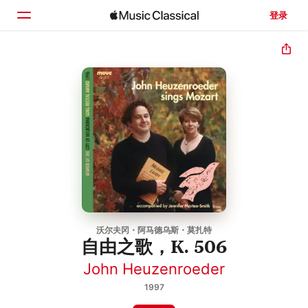
登录
主页
浏览
搜索
沃尔夫冈・阿马德乌斯・莫扎特
自由之歌，K. 506
John Heuzenroeder
1997