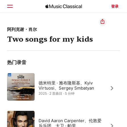
登录
主页
阿列克谢・肖尔
Two songs for my kids
浏览
搜索
热门录音
德米特里 · 雅布隆斯基、Kyiv
Virtuosi、Sergey Smbatyan
2025 · 2 首曲目 · 5 分钟
David Aaron Carpenter、伦敦爱
乐乐团、大卫 · 帕里