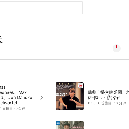
天
mas
nesbaek、Max
瑞典广播交响乐团、
ed、Den Danske
萨-佩卡・萨洛宁
gekvartet
1993 · 6 首曲目 · 13 分钟
· 1 首曲目 · 5 分钟