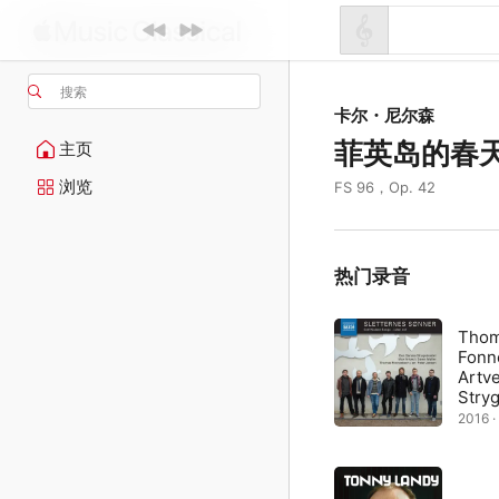
搜索
卡尔・尼尔森
菲英岛的春
主页
浏览
FS 96，Op. 42
热门录音
Tho
Fon
Artv
Stry
2016 