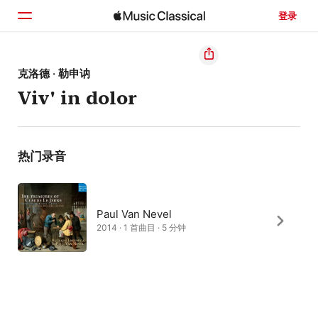
登录
主页
克洛德 · 勒申讷
Viv' in dolor
浏览
搜索
热门录音
Paul Van Nevel
2014 · 1 首曲目 · 5 分钟