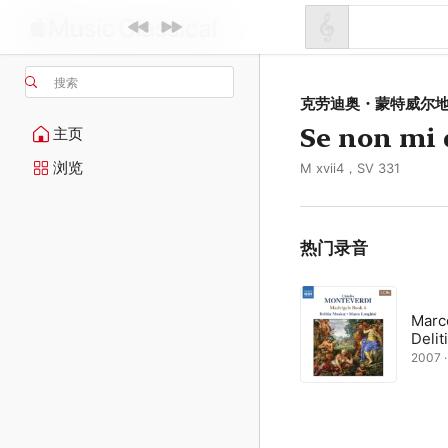
搜索
克劳迪奥・蒙特威尔
Se non mi 
主页
浏览
M xvii4，SV 331
热门录音
Marc
Deli
2007 