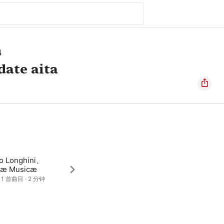
地
date aita
o Longhini、
tiæ Musicæ
· 1 首曲目 · 2 分钟