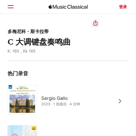
登录
主页
多梅尼科・斯卡拉蒂
C 大调键盘奏鸣曲
浏览
K. 165，Kk 165
搜索
热门录音
Sergio Gallo
2023 · 1 首曲目 · 4 分钟