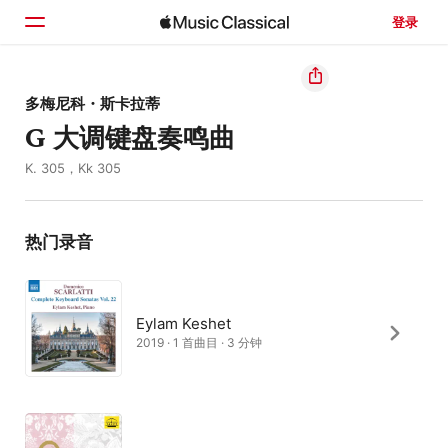
登录
主页
多梅尼科・斯卡拉蒂
G 大调键盘奏鸣曲
浏览
K. 305，Kk 305
搜索
热门录音
Eylam Keshet
2019 · 1 首曲目 · 3 分钟