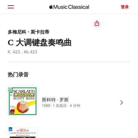
登录
主页
多梅尼科・斯卡拉蒂
C 大调键盘奏鸣曲
浏览
K. 423，Kk 423
搜索
热门录音
斯科特 · 罗斯
1988 · 1 首曲目 · 4 分钟