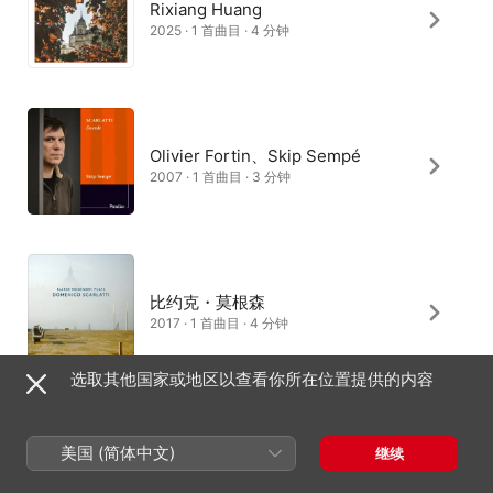
Rixiang Huang
2025 · 1 首曲目 · 4 分钟
Olivier Fortin、Skip Sempé
2007 · 1 首曲目 · 3 分钟
比约克・莫根森
2017 · 1 首曲目 · 4 分钟
选取其他国家或地区以查看你所在位置提供的内容
卡洛 · 格兰特
美国 (简体中文)
继续
2017 · 1 首曲目 · 4 分钟