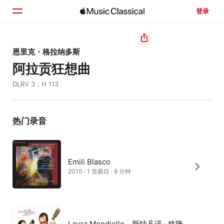
登录
主页
恩里克・格拉纳多斯
阿拉贡狂想曲
浏览
DLRV 3，H 113
搜索
热门录音
Emili Blasco
2010 · 1 首曲目 · 8 分钟
Laura Mondiello、斯特凡诺 · 格隆