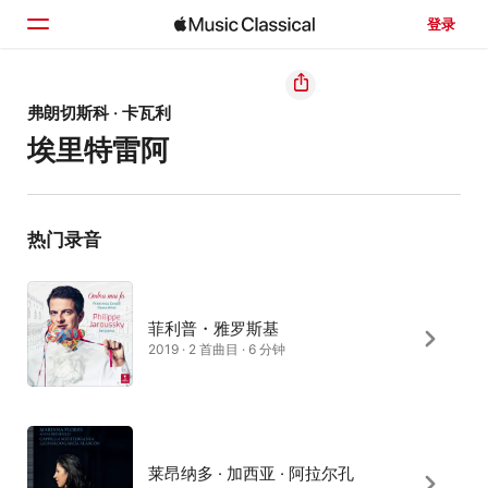
登录
主页
弗朗切斯科 · 卡瓦利
埃里特雷阿
浏览
搜索
热门录音
菲利普・雅罗斯基
2019 · 2 首曲目 · 6 分钟
莱昂纳多 · 加西亚 · 阿拉尔孔